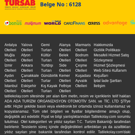
Belge No : 6128
Antalya
Yalova
Gemi
Alanya
Marmaris
Hakkımızda
Otelleri
Otelleri
Turları
Otelleri
Otelleri
Gizlilik Politikası
Muğla
Afyon
Kültür
Belek
Bodrum
Mesafeli Hizmet Satış
Otelleri
Otelleri
Turları
Otelleri
Otelleri
Sözleşmesi
İzmir
Ankara
Yurtdışı
Side
Çeşme
Hizmet Şözleşmesi
Web Sitesi Kullanım
Otelleri
Otelleri
Turları
Otelleri
Otelleri
Koşulları
Aydın
Çanakkale
Günübirlik
Kemer
Kuşadası
Otelleri
Otelleri
Turlar
Otelleri
Ayvalık
İptal İade Şartları
İstanbul
Eskişehir
Kış Kayak
Fethiye
Otelleri
İletişim
Otelleri
Otelleri
Turları
Otelleri
tatilekolay.com sitesinde yer alan tüm metin, resim ve içeriklerin telif hakları
ADA ADA TURİZM ORGANİZASYON OTOMOTİV SAN. ve TİC. LTD ŞTİ'ye
aittir. Hiçbir şekilde basılı veya elektronik bir ortamda izinsiz kullanılamaz ve
kopyalanamaz. Tüm otel bilgileri ve fiyatlar bilgilendirme amaçlı olup,
değişiklik arz edebilir. Fiyat ve bilgi yanlışlıklarından Tatilekolay.com sorumlu
tutulmaz. Otel kategorileri ve yıldız sayıları T.C. Turizm Bakanlığı tarafından
belirlenir. Tesislerin süreç içinde değiştirdikleri arttırdıkları ya da azalttıkları
yıldız sayıları yine bakanlık tarafından kontrol edilir. Tatilekolay.com'daki