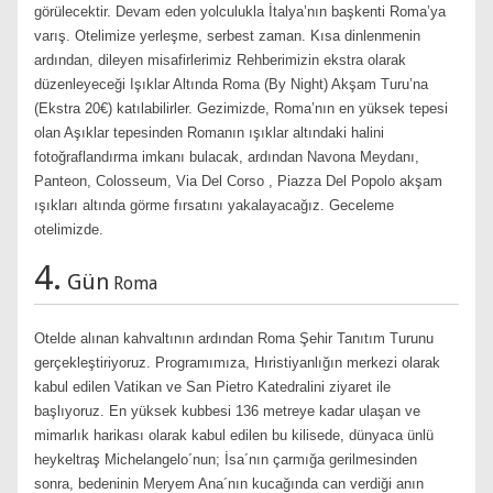
görülecektir. Devam eden yolculukla İtalya’nın başkenti Roma’ya
varış. Otelimize yerleşme, serbest zaman. Kısa dinlenmenin
ardından, dileyen misafirlerimiz Rehberimizin ekstra olarak
düzenleyeceği Işıklar Altında Roma (By Night) Akşam Turu’na
(Ekstra 20€) katılabilirler. Gezimizde, Roma’nın en yüksek tepesi
olan Aşıklar tepesinden Romanın ışıklar altındaki halini
fotoğraflandırma imkanı bulacak, ardından Navona Meydanı,
Panteon, Colosseum, Via Del Corso , Piazza Del Popolo akşam
ışıkları altında görme fırsatını yakalayacağız. Geceleme
otelimizde.
4.
Gün
Roma
Otelde alınan kahvaltının ardından Roma Şehir Tanıtım Turunu
gerçekleştiriyoruz. Programımıza, Hıristiyanlığın merkezi olarak
kabul edilen Vatikan ve San Pietro Katedralini ziyaret ile
başlıyoruz. En yüksek kubbesi 136 metreye kadar ulaşan ve
mimarlık harikası olarak kabul edilen bu kilisede, dünyaca ünlü
heykeltraş Michelangelo´nun; İsa´nın çarmığa gerilmesinden
sonra, bedeninin Meryem Ana´nın kucağında can verdiği anın