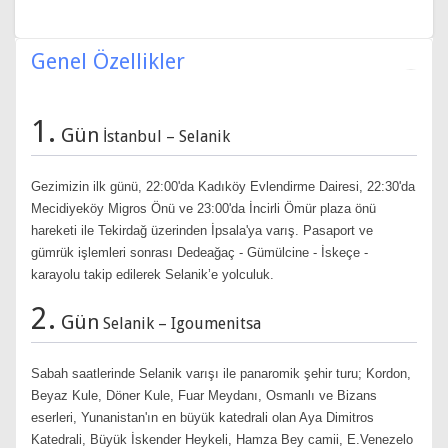
Genel Özellikler
1.
Gün
İstanbul – Selanik
Gezimizin ilk günü, 22:00'da Kadıköy Evlendirme Dairesi, 22:30'da
Mecidiyeköy Migros Önü ve 23:00'da İncirli Ömür plaza önü
hareketi ile Tekirdağ üzerinden İpsala'ya varış. Pasaport ve
gümrük işlemleri sonrası Dedeağaç - Gümülcine - İskeçe -
karayolu takip edilerek Selanik’e yolculuk.
2.
Gün
Selanik – Igoumenitsa
Sabah saatlerinde Selanik varışı ile panaromik şehir turu; Kordon,
Beyaz Kule, Döner Kule, Fuar Meydanı, Osmanlı ve Bizans
eserleri, Yunanistan'ın en büyük katedrali olan Aya Dimitros
Katedrali, Büyük İskender Heykeli, Hamza Bey camii, E.Venezelo