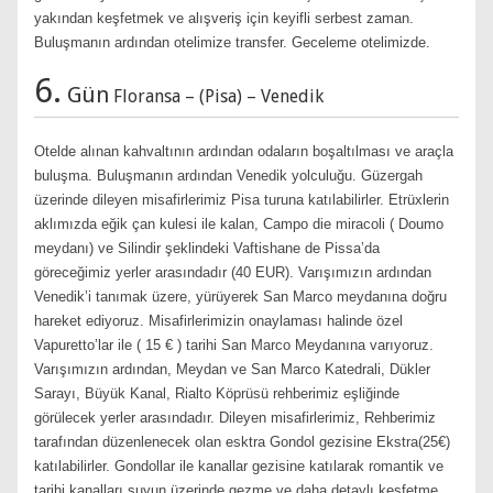
yakından keşfetmek ve alışveriş için keyifli serbest zaman.
Buluşmanın ardından otelimize transfer. Geceleme otelimizde.
6.
Gün
Floransa – (Pisa) – Venedik
Otelde alınan kahvaltının ardından odaların boşaltılması ve araçla
buluşma. Buluşmanın ardından Venedik yolculuğu. Güzergah
üzerinde dileyen misafirlerimiz Pisa turuna katılabilirler. Etrüxlerin
aklımızda eğik çan kulesi ile kalan, Campo die miracoli ( Doumo
meydanı) ve Silindir şeklindeki Vaftishane de Pissa’da
göreceğimiz yerler arasındadır (40 EUR). Varışımızın ardından
Venedik’i tanımak üzere, yürüyerek San Marco meydanına doğru
hareket ediyoruz. Misafirlerimizin onaylaması halinde özel
Vapuretto’lar ile ( 15 € ) tarihi San Marco Meydanına varıyoruz.
Varışımızın ardından, Meydan ve San Marco Katedrali, Dükler
Sarayı, Büyük Kanal, Rialto Köprüsü rehberimiz eşliğinde
görülecek yerler arasındadır. Dileyen misafirlerimiz, Rehberimiz
tarafından düzenlenecek olan esktra Gondol gezisine Ekstra(25€)
katılabilirler. Gondollar ile kanallar gezisine katılarak romantik ve
tarihi kanalları suyun üzerinde gezme ve daha detaylı keşfetme