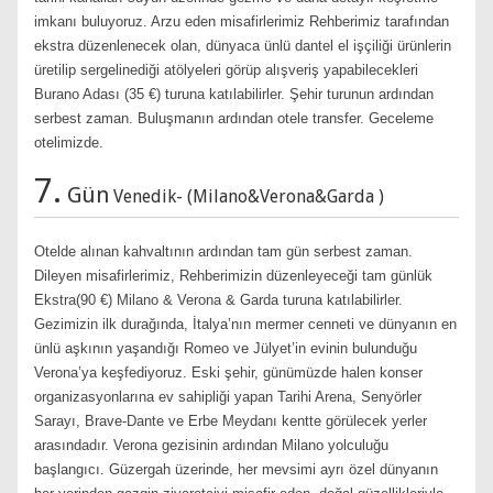
imkanı buluyoruz. Arzu eden misafirlerimiz Rehberimiz tarafından
ekstra düzenlenecek olan, dünyaca ünlü dantel el işçiliği ürünlerin
üretilip sergelinediği atölyeleri görüp alışveriş yapabilecekleri
Burano Adası (35 €) turuna katılabilirler. Şehir turunun ardından
serbest zaman. Buluşmanın ardından otele transfer. Geceleme
otelimizde.
7.
Gün
Venedik- (Milano&Verona&Garda )
Otelde alınan kahvaltının ardından tam gün serbest zaman.
Dileyen misafirlerimiz, Rehberimizin düzenleyeceği tam günlük
Ekstra(90 €) Milano & Verona & Garda turuna katılabilirler.
Gezimizin ilk durağında, İtalya’nın mermer cenneti ve dünyanın en
ünlü aşkının yaşandığı Romeo ve Jülyet’in evinin bulunduğu
Verona’ya keşfediyoruz. Eski şehir, günümüzde halen konser
organizasyonlarına ev sahipliği yapan Tarihi Arena, Senyörler
Sarayı, Brave-Dante ve Erbe Meydanı kentte görülecek yerler
arasındadır. Verona gezisinin ardından Milano yolculuğu
başlangıcı. Güzergah üzerinde, her mevsimi ayrı özel dünyanın