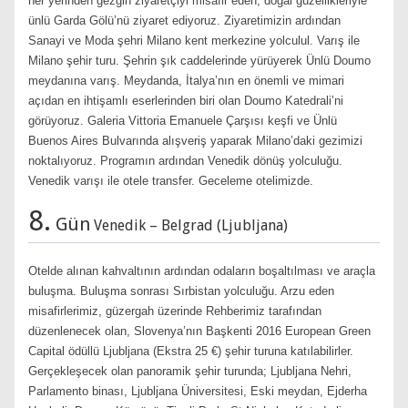
her yerinden gezgin ziyaretçiyi misafir eden, doğal güzellikleriyle
ünlü Garda Gölü’nü ziyaret ediyoruz. Ziyaretimizin ardından
Sanayi ve Moda şehri Milano kent merkezine yolculul. Varış ile
Milano şehir turu. Şehrin şık caddelerinde yürüyerek Ünlü Doumo
meydanına varış. Meydanda, İtalya’nın en önemli ve mimari
açıdan en ihtişamlı eserlerinden biri olan Doumo Katedrali’ni
görüyoruz. Galeria Vittoria Emanuele Çarşısı keşfi ve Ünlü
Buenos Aires Bulvarında alışveriş yaparak Milano’daki gezimizi
noktalıyoruz. Programın ardından Venedik dönüş yolculuğu.
Venedik varışı ile otele transfer. Geceleme otelimizde.
8.
Gün
Venedik – Belgrad (Ljubljana)
Otelde alınan kahvaltının ardından odaların boşaltılması ve araçla
buluşma. Buluşma sonrası Sırbistan yolculuğu. Arzu eden
misafirlerimiz, güzergah üzerinde Rehberimiz tarafından
düzenlenecek olan, Slovenya’nın Başkenti 2016 European Green
Capital ödüllü Ljubljana (Ekstra 25 €) şehir turuna katılabilirler.
Gerçekleşecek olan panoramik şehir turunda; Ljubljana Nehri,
Parlamento binası, Ljubljana Üniversitesi, Eski meydan, Ejderha