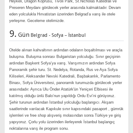
Heykeli, Dragon Köprüsü, Tivoli Park, St.Nicholas Katedrali ve
Preseren Meydanı görülecek yerler arasında kalmaktadır. Devam
eden yolculukla Hırvatistan üzerinden Belgrad’a varış ile otele
yerleşme. Geceleme otelimizde.
9.
Gün
Belgrad - Sofya – İstanbul
Otelde alınan kahvaltının ardından odaların boşaltılması ve araçla
buluşma. Buluşma sonrası Bulgaristan yolculuğu. Sınır geçişinin
ardından Başkent Sofya’ya varış. Varışımızın ardından Sofya
Panoramik şehir turu. St. Nedelya, Rotanda, Rus ve Aya Sofya
Kiliseleri, Aleksander Nevski Katedrali, Başbakanlık, Parlamento
Binası, Sofya Üniversitesi, panoramik turumuzda görülecek yerler
arasındadır. Ayrıca Ulu Önder Atatürk'ün Yeniçeri Elbisesi ile
katılmış olduğu ünlü Balo’nun yapıldığı Ordu Evi’ni görüyoruz.
Şehir turunun ardından İstanbul yolculuğu başlangıcı. Akşam
saatlerinde varılacak Kapıkule sınır kapısındaki pasaport , gümrük
işlemleri ve free shop alışveriş molasından sonra Türkiye ye giriş
yapıyoruz. Çorlu yolu üzerinden ilerleyerek İstanbul başlangıç
noktalarına varış ile program sonu.