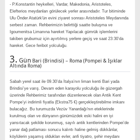
- P.Konstantin heykelleri, Vardar, Makedonia, Aristoteles,
Elefterios meydanları görülecek yerler arasındadır. Tur bitiminde
Ulu Önder Atatürk'ün evini ziyaret sonrası Aristoteles Meydanında
serbest zaman. Rehberimizin belirttiği saatte buluşma ve
Igoumenitsa Limanına hareket Yapılacak gümrük işlemlerini
takiben grubumuz için ayırtılmış yerlere geçiş ve saat 23:30’da
hareket. Gece feribot yolculuğu.
3.
Gün
Bari (Brindisi) – Roma (Pompei & Işıklar
Altında Roma)
Sabah yerel saat ile 09.30’da İtalya’nın liman kenti Bari yada
Brindisi’ye varış. Devam eden karayolu yolculuğu ile güzergah
üzerinde Rehberimiz tarafından düzenlenecek olan Antik Kent
Pompe’yi indirimli fiyatla (Ekstra75 €) gerçekleştirebilme imkanı
bulacağız. Bu turumuzda Vezüv Yanardağı'nın eteklerinde
kurulmuş olan ve dünyanın günümüzdek eski halini en iyi
yansıtacak şekilde korunmuş, sayılı antik kentlerinden Pompei’de
yanar dağ patlaması sonucu kalıntı haline gelmiş dükkânlar,
köylülerin yaşamış oldukları evler, anfi tiyatro, şehir meydanı