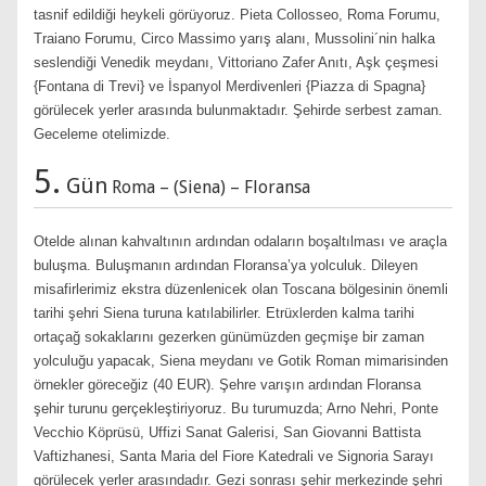
tasnif edildiği heykeli görüyoruz. Pieta Collosseo, Roma Forumu,
Traiano Forumu, Circo Massimo yarış alanı, Mussolini´nin halka
seslendiği Venedik meydanı, Vittoriano Zafer Anıtı, Aşk çeşmesi
{Fontana di Trevi} ve İspanyol Merdivenleri {Piazza di Spagna}
görülecek yerler arasında bulunmaktadır. Şehirde serbest zaman.
Geceleme otelimizde.
5.
Gün
Roma – (Siena) – Floransa
Otelde alınan kahvaltının ardından odaların boşaltılması ve araçla
buluşma. Buluşmanın ardından Floransa’ya yolculuk. Dileyen
misafirlerimiz ekstra düzenlenicek olan Toscana bölgesinin önemli
tarihi şehri Siena turuna katılabilirler. Etrüxlerden kalma tarihi
ortaçağ sokaklarını gezerken günümüzden geçmişe bir zaman
yolculuğu yapacak, Siena meydanı ve Gotik Roman mimarisinden
örnekler göreceğiz (40 EUR). Şehre varışın ardından Floransa
şehir turunu gerçekleştiriyoruz. Bu turumuzda; Arno Nehri, Ponte
Vecchio Köprüsü, Uffizi Sanat Galerisi, San Giovanni Battista
Vaftizhanesi, Santa Maria del Fiore Katedrali ve Signoria Sarayı
görülecek yerler arasındadır. Gezi sonrası şehir merkezinde şehri