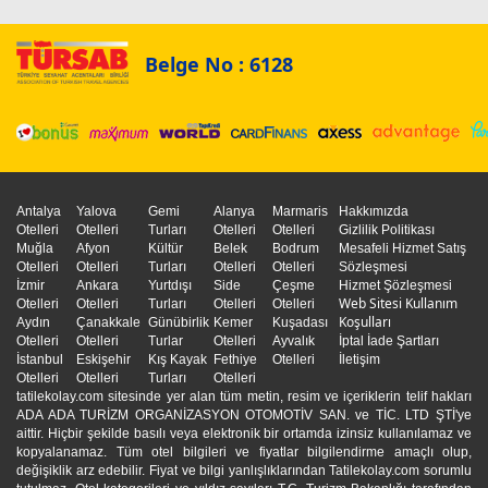
Belge No : 6128
Antalya
Yalova
Gemi
Alanya
Marmaris
Hakkımızda
Otelleri
Otelleri
Turları
Otelleri
Otelleri
Gizlilik Politikası
Muğla
Afyon
Kültür
Belek
Bodrum
Mesafeli Hizmet Satış
Otelleri
Otelleri
Turları
Otelleri
Otelleri
Sözleşmesi
İzmir
Ankara
Yurtdışı
Side
Çeşme
Hizmet Şözleşmesi
Web Sitesi Kullanım
Otelleri
Otelleri
Turları
Otelleri
Otelleri
Koşulları
Aydın
Çanakkale
Günübirlik
Kemer
Kuşadası
Otelleri
Otelleri
Turlar
Otelleri
Ayvalık
İptal İade Şartları
İstanbul
Eskişehir
Kış Kayak
Fethiye
Otelleri
İletişim
Otelleri
Otelleri
Turları
Otelleri
tatilekolay.com sitesinde yer alan tüm metin, resim ve içeriklerin telif hakları
ADA ADA TURİZM ORGANİZASYON OTOMOTİV SAN. ve TİC. LTD ŞTİ'ye
aittir. Hiçbir şekilde basılı veya elektronik bir ortamda izinsiz kullanılamaz ve
kopyalanamaz. Tüm otel bilgileri ve fiyatlar bilgilendirme amaçlı olup,
değişiklik arz edebilir. Fiyat ve bilgi yanlışlıklarından Tatilekolay.com sorumlu