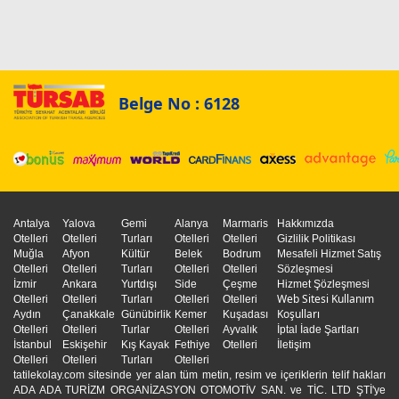
Belge No : 6128
Antalya
Yalova
Gemi
Alanya
Marmaris
Hakkımızda
Otelleri
Otelleri
Turları
Otelleri
Otelleri
Gizlilik Politikası
Muğla
Afyon
Kültür
Belek
Bodrum
Mesafeli Hizmet Satış
Otelleri
Otelleri
Turları
Otelleri
Otelleri
Sözleşmesi
İzmir
Ankara
Yurtdışı
Side
Çeşme
Hizmet Şözleşmesi
Web Sitesi Kullanım
Otelleri
Otelleri
Turları
Otelleri
Otelleri
Koşulları
Aydın
Çanakkale
Günübirlik
Kemer
Kuşadası
Otelleri
Otelleri
Turlar
Otelleri
Ayvalık
İptal İade Şartları
İstanbul
Eskişehir
Kış Kayak
Fethiye
Otelleri
İletişim
Otelleri
Otelleri
Turları
Otelleri
tatilekolay.com sitesinde yer alan tüm metin, resim ve içeriklerin telif hakları
ADA ADA TURİZM ORGANİZASYON OTOMOTİV SAN. ve TİC. LTD ŞTİ'ye