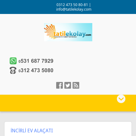
0312 473 50 80-81
|
info@tatilekolay.com
İNCİRLİ EV ALAÇATI