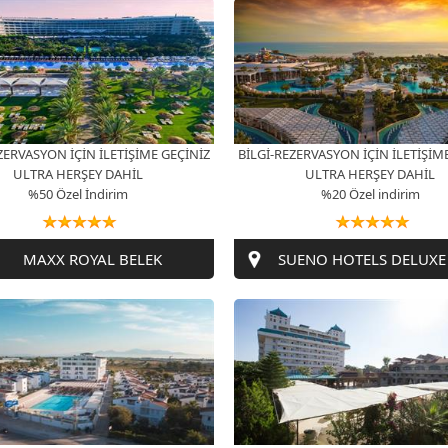
ZERVASYON İÇİN İLETİŞİME GEÇİNİZ
BİLGİ-REZERVASYON İÇİN İLETİŞİM
ULTRA HERŞEY DAHİL
ULTRA HERŞEY DAHİL
%50 Özel İndirim
%20 Özel indirim
MAXX ROYAL BELEK
SUENO HOTELS DELUXE
ZERVASYON İÇİN İLETİŞİME GEÇİNİZ
BİLGİ-REZERVASYON İÇİN İLETİŞİM
ULTRA HERŞEY DAHİL
ULTRA HERŞEY DAHİL
%50 Özel İndirim
%40 Özel İndirim