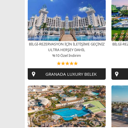
BİLGİ-REZERVASYON İÇİN İLETİŞİME GEÇİNİZ
BİLGİ-RE
ULTRA HERŞEY DAHİL
%10 Özel İndirim
GRANADA LUXURY BELEK
BİLGİ-REZERVASYON İÇİN İLETİŞİME GEÇİNİZ
BİLGİ-RE
ULTRA HERŞEY DAHİL
%60 Özel İndirim