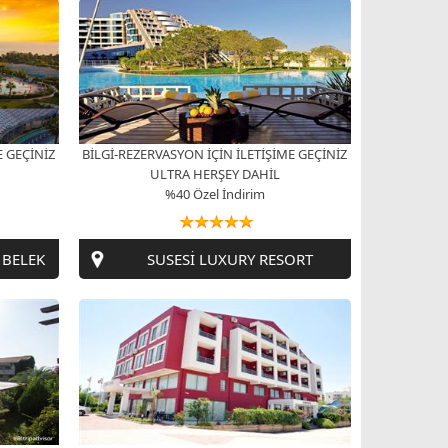
E GEÇİNİZ
BİLGİ-REZERVASYON İÇİN İLETİŞİME GEÇİNİZ
ULTRA HERŞEY DAHİL
%40 Özel İndirim
 BELEK
SUSESİ LUXURY RESORT
E GEÇİNİZ
BİLGİ-REZERVASYON İÇİN İLETİŞİME GEÇİNİZ
ULTRA HERŞEY DAHİL
%15 Özel İndirim