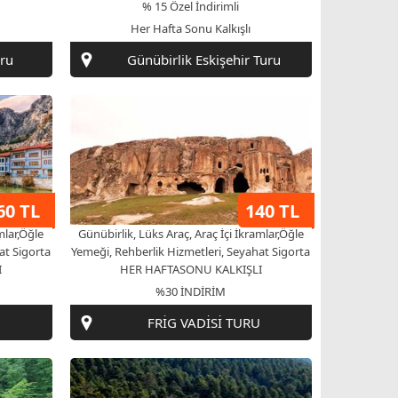
ru
Günübirlik Eskişehir Turu
60 TL
140 TL
mlar,Öğle
Günübirlik, Lüks Araç, Araç İçi İkramlar,Öğle
at Sigorta
Yemeği, Rehberlik Hizmetleri, Seyahat Sigorta
I
HER HAFTASONU KALKIŞLI
%30 İNDİRİM
FRİG VADİSİ TURU