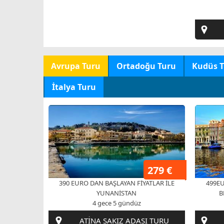
Avrupa Turu
Ortadoğu Turu
Kudüs T
İtalya Turu
279 €
390 EURO DAN BAŞLAYAN FİYATLAR İLE
499EU
YUNANİSTAN
B
4 gece 5 gündüz
ATİNA SAKIZ ADASI TURU