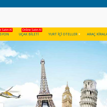
e Satın Al
Online Satın Al
ASYON
UÇAK BİLETİ
YURT İÇİ OTELLER
ARAÇ KİRA