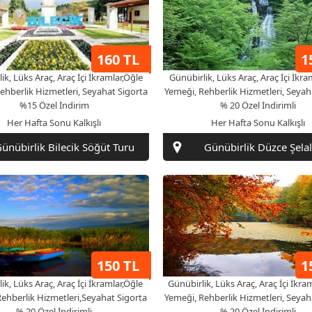
160 TL
1
ik, Lüks Araç, Araç İçi İkramlar,Öğle
Günübirlik, Lüks Araç, Araç İçi İkra
ehberlik Hizmetleri, Seyahat Sigorta
Yemeği, Rehberlik Hizmetleri, Seyah
%15 Özel İndirim
% 20 Özel İndirimli
Her Hafta Sonu Kalkışlı
Her Hafta Sonu Kalkışlı
ünübirlik Bilecik Söğüt Turu
Günübirlik Düzce Şelal
150 TL
1
ik, Lüks Araç, Araç İçi İkramlar,Öğle
Günübirlik, Lüks Araç, Araç İçi İkra
ehberlik Hizmetleri,Seyahat Sigorta
Yemeği, Rehberlik Hizmetleri, Seyah
% 20 Özel İndirimli
% 20 Özel İndirimli
Her Hafta Sonu Kalkışlı
Her Hafta Sonu Kalkışlı
Günübirlik Sapanca Turu
Günübirlik Yedigöller 