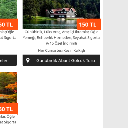
50 TL
150 TL
mlar,Öğle
Günübirlik, Lüks Araç, Araç İçi İkramlar, Öğle
at Sigorta
Yemeği, Rehberlik Hizmetleri, Seyahat Sigorta
% 15 Özel İndirimli
Her Cumartesi Kesin Kalkışlı
eleri
Günübirlik Abant Gölcük Turu
50 TL
mlar, Öğle
at Sigorta
Turu