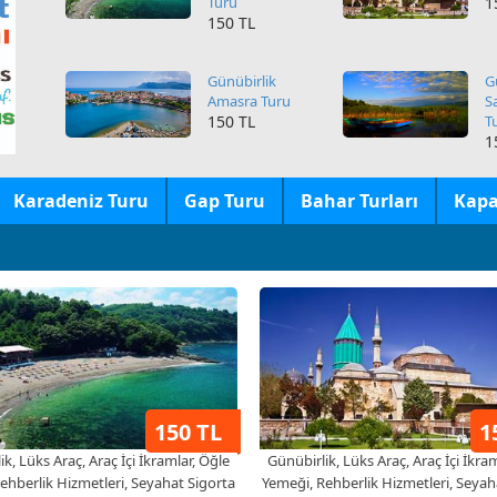
Günübirlik
G
Amasra Turu
S
150 TL
T
1
Karadeniz Turu
Gap Turu
Bahar Turları
Kapa
150 TL
1
k, Lüks Araç, Araç İçi İkramlar, Öğle
Günübirlik, Lüks Araç, Araç İçi İkra
ehberlik Hizmetleri, Seyahat Sigorta
Yemeği, Rehberlik Hizmetleri, Seyah
% 15 Özel İndirimli
% 15 Özel İndirimli
Her Hafta Sonu Kalkışlı
Her Hafta Sonu Kalkışlı