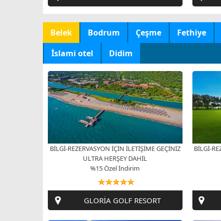
Belek
Bodrum
Çeşme
Fethiye
İslami otel
Didim
BİLGİ-REZERVASYON İÇİN İLETİŞİME GEÇİNİZ
BİLGİ-RE
ULTRA HERŞEY DAHİL
%15 Özel İndirim
GLORİA GOLF RESORT