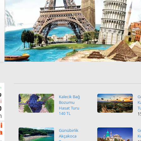
Kalecik Bağ
G
Bozumu
K
Hasat Turu
T
140 TL
1
Günübirlik
G
Akçakoca
K
Turu
1
150 TL