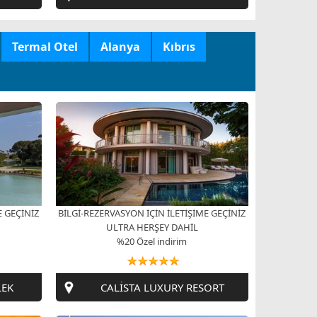
Termal Otel
Alanya
Kıbrıs
E GEÇİNİZ
BİLGİ-REZERVASYON İÇİN İLETİŞİME GEÇİNİZ
ULTRA HERŞEY DAHİL
%20 Özel indirim
LEK
CALİSTA LUXURY RESORT