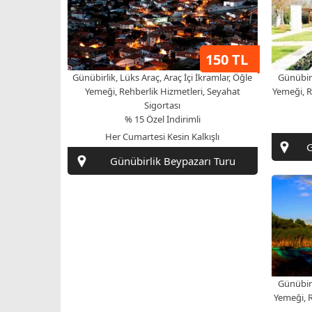
150 TL
Günübirlik, Lüks Araç, Araç İçi İkramlar, Öğle
Günübirl
Yemeği, Rehberlik Hizmetleri, Seyahat
Yemeği, R
Sigortası
% 15 Özel İndirimli
Her Cumartesi Kesin Kalkışlı
G
Günübirlik Beypazarı Turu
Günübirl
Yemeği, R