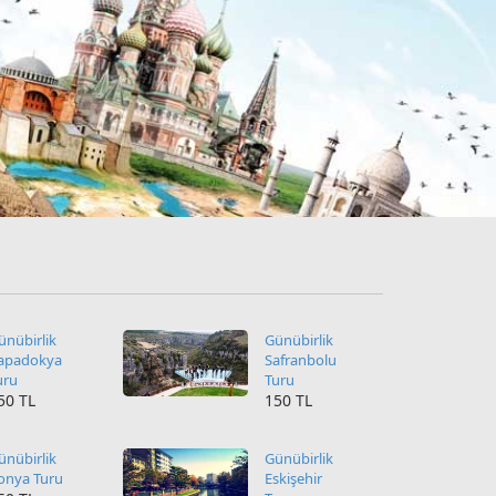
ünübirlik
Günübirlik
apadokya
Safranbolu
uru
Turu
50 TL
150 TL
ünübirlik
Günübirlik
onya Turu
Eskişehir
50 TL
Turu
150 TL