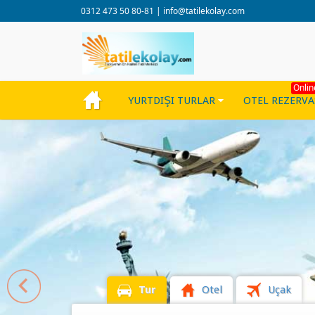
0312 473 50 80-81
|
info@tatilekolay.com
Onlin
YURTDIŞI TURLAR
OTEL REZERV
Tur
Otel
Uçak
Gidiş Tarihi
*
Dönüş Tarihi
*