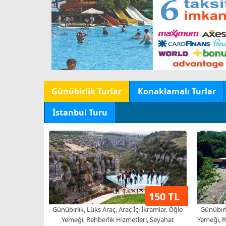
Günübirlik Turlar
Konaklamalı Turlar
İstanbul Turu
150 TL
Günübirlik, Lüks Araç, Araç İçi İkramlar, Öğle
Günübirli
Yemeği, Rehberlik Hizmetleri, Seyahat
Yemeği, R
Sigortası
% 20 Özel İndirimli
Her Cumartesi Kesin Kalkışlı