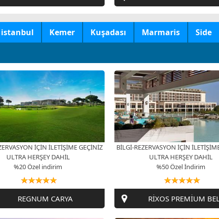
istanbul
Kemer
Kuşadası
Marmaris
Side
ZERVASYON İÇİN İLETİŞİME GEÇİNİZ
BİLGİ-REZERVASYON İÇİN İLETİŞİM
ULTRA HERŞEY DAHİL
ULTRA HERŞEY DAHİL
%20 Özel indirim
%50 Özel İndirim
REGNUM CARYA
RİXOS PREMİUM BE