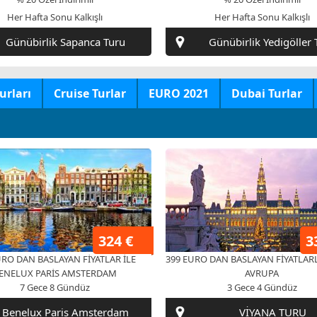
urları
Cruise Turlar
EURO 2021
Dubai Turlar
324 €
3
RO DAN BASLAYAN FİYATLAR İLE
399 EURO DAN BASLAYAN FİYATLAR
ENELUX PARİS AMSTERDAM
AVRUPA
7 Gece 8 Gündüz
3 Gece 4 Gündüz
Benelux Paris Amsterdam
VİYANA TURU