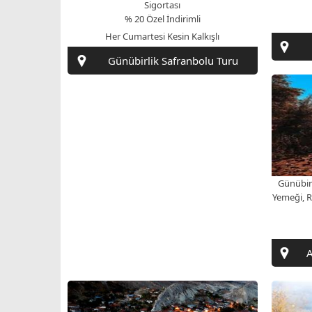
Günübirlik Safranbolu Turu
Günübirl
Yemeği, R
A