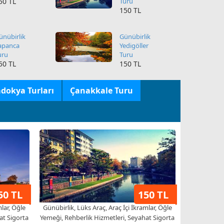
ünübirlik
Günübirlik
apanca
Yedigöller
uru
Turu
50 TL
150 TL
dokya Turları
Çanakkale Turu
50 TL
150 TL
mlar, Öğle
Günübirlik, Lüks Araç, Araç İçi İkramlar, Öğle
at Sigorta
Yemeği, Rehberlik Hizmetleri, Seyahat Sigorta
% 15 Özel İndirimli
Her Hafta Sonu Kalkışlı