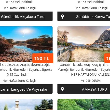
Günübirlik Akçakoca Turu
Günübirlik Konya Tu
150 TL
1
ik, Lüks Araç, Araç İçi İkramlar,Öğle
Günübirlik, Lüks Araç, Araç İçi İkra
ehberlik Hizmetleri, Seyahat Sigorta
Yemeği, Rehberlik Hizmetleri, Seyah
%15 Özel İndirim
HER HAFTASONU KALKIŞL
Her Hafta Sonu Kalkışlı
%10 İNDİRİM
carlar Langozu Ve Poyrazlar
AMASYA TURU